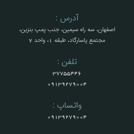
آدرس :
اصفهان، سه راه سیمین، جنب پمپ بنزین،
مجتمع پاسارگاد، طبقه 1، واحد 7
تلفن :
37755446
09139279004
واتساپ :
09139279004