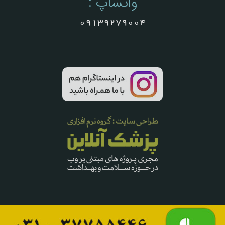
واتساپ :
09139279004