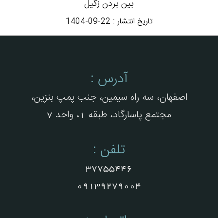
بین بردن زگیل
تاریخ انتشار :
1404-09-22
آدرس :
اصفهان، سه راه سیمین، جنب پمپ بنزین،
مجتمع پاسارگاد، طبقه 1، واحد 7
تلفن :
37755446
09139279004