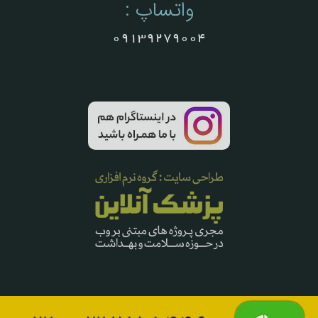
واتساپ :
09139279004