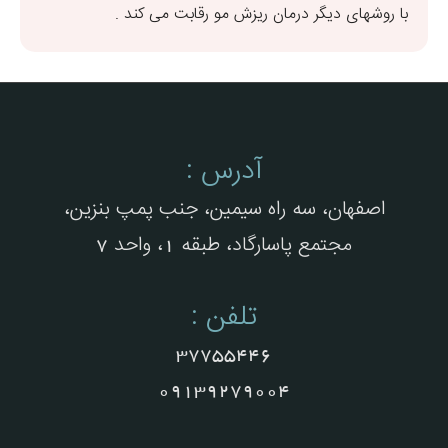
با روشهای دیگر درمان ریزش مو رقابت می کند .
آدرس :
اصفهان، سه راه سیمین، جنب پمپ بنزین،
مجتمع پاسارگاد، طبقه 1، واحد 7
تلفن :
37755446
09139279004