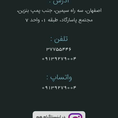
آدرس :
اصفهان، سه راه سیمین، جنب پمپ بنزین،
مجتمع پاسارگاد، طبقه 1، واحد 7
تلفن :
37755446
09139279004
واتساپ :
09139279004