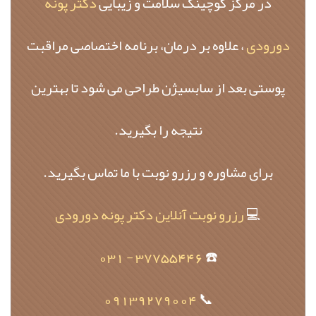
در مرکز کوچینگ سلامت و زیبایی
دکتر پونه
دورودی
، علاوه بر درمان، برنامه اختصاصی مراقبت
پوستی بعد از سابسیژن طراحی می‌ شود تا بهترین
نتیجه را بگیرید.
برای مشاوره و رزرو نوبت با ما تماس بگیرید.
💻
رزرو نوبت آنلاین دکتر پونه دورودی
37755446 - 031
☎️
09139279004
📞