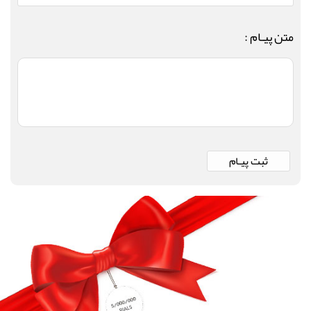
متن پیـام :