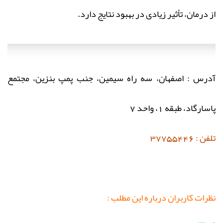
از درمان، تأثیر زیادی در بهبود نتایج دارد.
آدرس : اصفهان، سه راه سیمین، جنب پمپ بنزین، مجتمع
پاسارگاد، طبقه 1، واحد 7
تلفن : 37755446
نظرات کاربران درباره این مطلب :