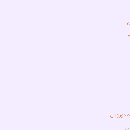
؟
ه دورودی
فیس