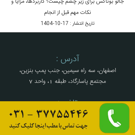
جالو بوتاکس برای زیر چشم چیست؟ کاربردها، مزایا و
نکات مهم قبل از انجام
تاریخ انتشار :
1404-10-17
آدرس :
اصفهان، سه راه سیمین، جنب پمپ بنزین،
مجتمع پاسارگاد، طبقه 1، واحد 7
تلفن :
37755446
09139279004