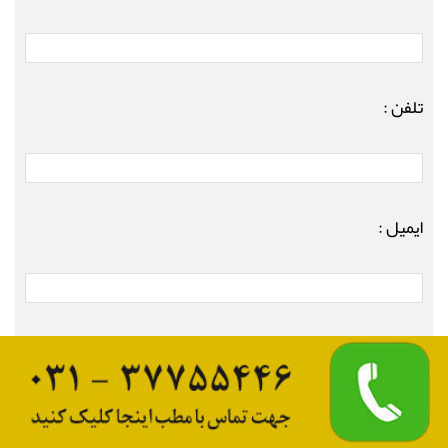
تلفن :
ایمیل :
متن پیـام :