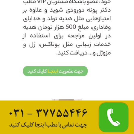
رفع غبغب و اصلاح افتادگی خط چانه بدون جراحی