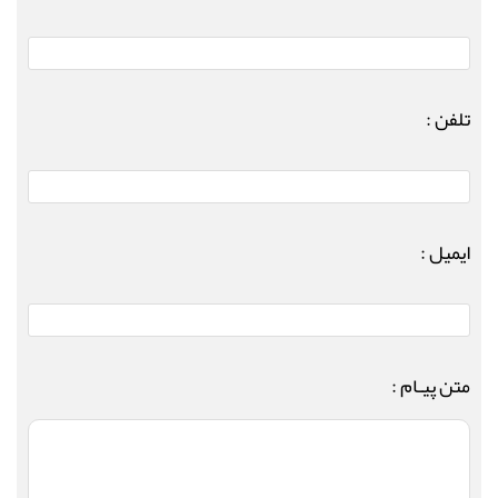
تلفن :
ایمیل :
متن پیـام :