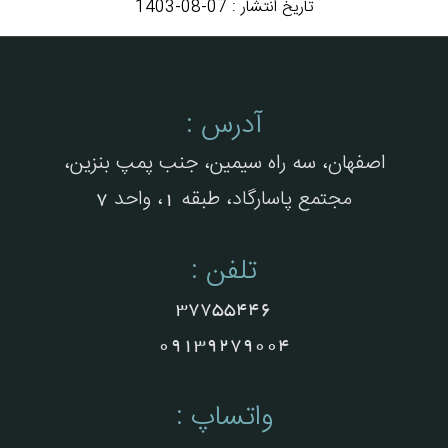
تاریخ انتشار :
1403-08-07
آدرس :
اصفهان، سه راه سیمین، جنب پمپ بنزین،
مجتمع پاسارگاد، طبقه 1، واحد 7
تلفن :
37755446
09139279004
واتساپ :