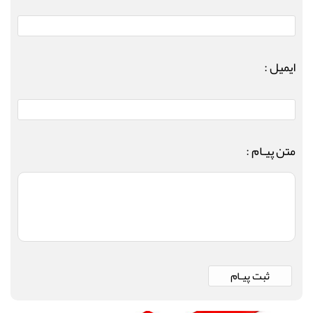
ایمیل :
متن پیـام :