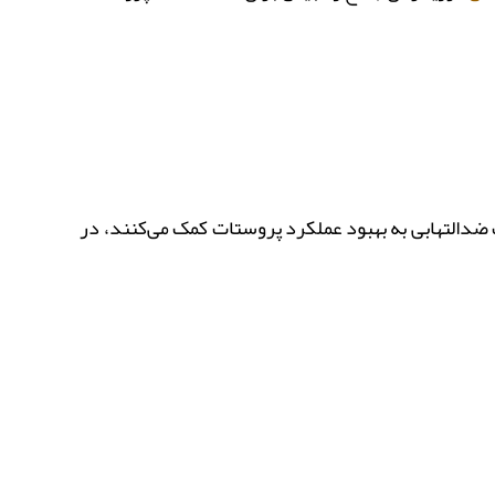
ت ضدالتهابی به بهبود عملکرد پروستات کمک می‌کنند، در