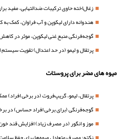
زغال‌اخته حاوی ترکیبات ضدالتهابی، مفید بر
هندوانه دارای لیکوپن و آب فراوان، کمک به 
گوجه‌فرنگی منبع غنی لیکوپن، موثر در کاه
پرتقال و لیمو (در حد اعتدال) تقویت سیستم ا
میوه های مضر برای پروستات
پرتقال، لیمو، گریپ‌فروت (در برخی افراد) م
گوجه‌فرنگی (برای برخی افراد حساس) در برخی
موز و انگور (در مصرف زیاد) افزایش قند خون
نکته: مصرف متعادل میوه‌ها برای حفظ سلام