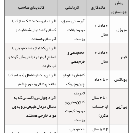
روش
ماندگاری
اثربخشی
کاندیدای مناسب
جوانسازی
آبرسانی عمیق،
افراد با پوست خشک، نازک یا
6 ماه تا 1
مزوژل
بهبود بافت
کسانی که دنبال شفافیت و
سال
پوست
آبرسانی هستند
افرادی که نیاز به حجم‌دهی یا
6 ماه تا 2
حجم‌دهی و
فیلر
اصلاح فرم در نواحی مثل گونه و
سال
فرم‌دهی
لب دارند
کاهش خطوط و
افرادی با خطوط فعال (دینامیک)
بوتاکس
3 تا 6 ماه
چین‌وچروک
مانند پیشانی و دور چشم
تحریک
1 تا 2 سال
افراد جوان‌تر یا کسانی که به
کلاژن‌سازی و
پی‌آر‌پی
(با جلسات
دنبال درمان طبیعی‌تر و بدون
بهبود کیفیت
مکرر)
مواد خارجی هستند
پوست
2 تا 5 سال
حجم‌دهی،